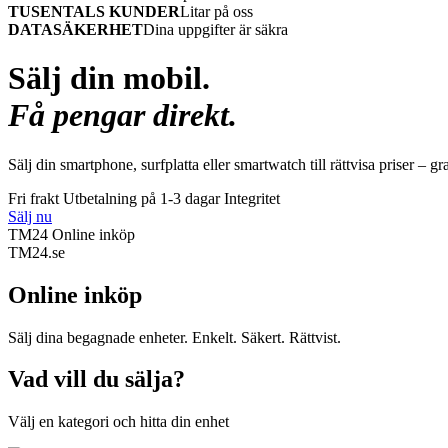
TUSENTALS KUNDER
Litar på oss
DATASÄKERHET
Dina uppgifter är säkra
Sälj din mobil.
Få pengar direkt.
Sälj din smartphone, surfplatta eller smartwatch till rättvisa priser – gr
Fri frakt
Utbetalning på 1-3 dagar
Integritet
Sälj nu
TM24 Online inköp
TM
24
.se
Online inköp
Sälj dina begagnade enheter. Enkelt. Säkert. Rättvist.
Vad vill du sälja?
Välj en kategori och hitta din enhet