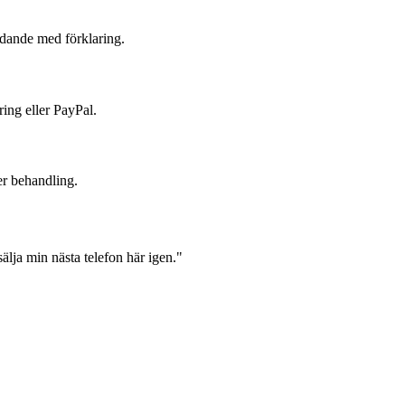
judande med förklaring.
ring eller PayPal.
er behandling.
lja min nästa telefon här igen."