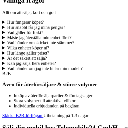
Vanliga frågor
Allt om att sälja, kort och gott
Hur fungerar köpet?
Hur snabbt får jag mina pengar?
Vad gäller för frakt?
Måste jag återställa min enhet först?
Vad händer om skicket inte stämmer?
Vilka enheter köper ni?
Hur länge gäller priset?
Är det säkert att sälja?
Kan jag sälja flera enheter?
Vad händer om jag inte hittar min modell?
B2B
Även för återförsäljare & större volymer
Inköp av återförsäljarpartier & företagslager
Stora volymer till attraktiva villkor
Individuella erbjudanden på begäran
Skicka B2B-förfrågan
Utbetalning på 1-3 dagar
Sälj din mobil hos Telemobile24 GmbH – sn