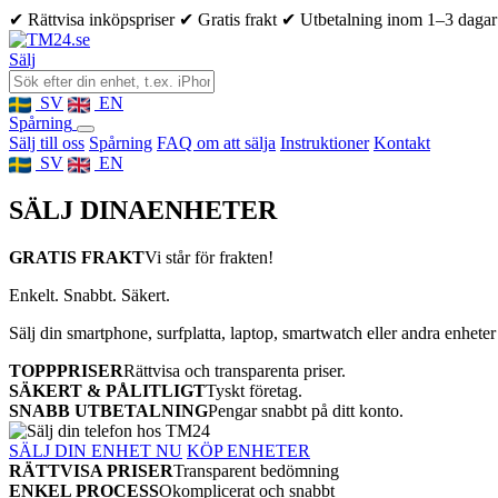
✔ Rättvisa inköpspriser
✔ Gratis frakt
✔ Utbetalning inom 1–3 dagar
Sälj
SV
EN
Spårning
Sälj till oss
Spårning
FAQ om att sälja
Instruktioner
Kontakt
SV
EN
SÄLJ DINA
ENHETER
GRATIS FRAKT
Vi står för frakten!
Enkelt. Snabbt. Säkert.
Sälj din smartphone, surfplatta, laptop, smartwatch eller andra enheter
TOPPPRISER
Rättvisa och transparenta priser.
SÄKERT & PÅLITLIGT
Tyskt företag.
SNABB UTBETALNING
Pengar snabbt på ditt konto.
SÄLJ DIN ENHET NU
KÖP ENHETER
RÄTTVISA PRISER
Transparent bedömning
ENKEL PROCESS
Okomplicerat och snabbt