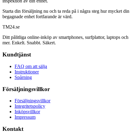
inspektion av din enhet.
Starta din försäljning nu och ta reda på i några steg hur mycket din
begagnade enhet fortfarande är värd.
TM
24
.se
Ditt pålitliga online-inköp av smartphones, surfplattor, laptops och
mer. Enkelt. Snabbt. Säkert.
Kundtjänst
FAQ om att sälja
Instruktioner
Spårning
Försäljningsvillkor
Försäljningsvillkor
Integritetspolicy
Inköpsvillkor
Impressum
Kontakt