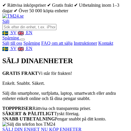
✔ Rättvisa inköpspriser
✔ Gratis frakt
✔ Utbetalning inom 1–3
dagar
✔ Över 50 000 köpta enheter
Sälj
SV
EN
Spårning
Sälj till oss
Spårning
FAQ om att sälja
Instruktioner
Kontakt
SV
EN
SÄLJ DINA
ENHETER
GRATIS FRAKT
Vi står för frakten!
Enkelt. Snabbt. Säkert.
Sälj din smartphone, surfplatta, laptop, smartwatch eller andra
enheter enkelt online och få dina pengar snabbt.
TOPPPRISER
Rättvisa och transparenta priser.
SÄKERT & PÅLITLIGT
Tyskt företag.
SNABB UTBETALNING
Pengar snabbt på ditt konto.
SÄLJ DIN ENHET NU
KÖP ENHETER