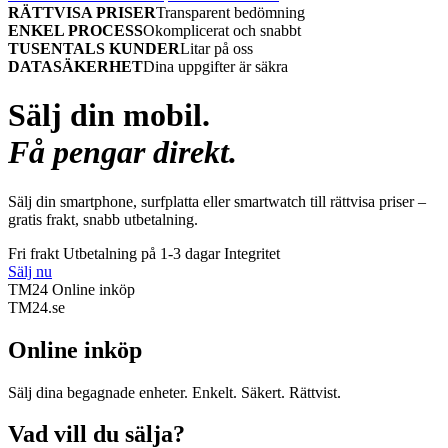
RÄTTVISA PRISER
Transparent bedömning
ENKEL PROCESS
Okomplicerat och snabbt
TUSENTALS KUNDER
Litar på oss
DATASÄKERHET
Dina uppgifter är säkra
Sälj din mobil.
Få pengar direkt.
Sälj din smartphone, surfplatta eller smartwatch till rättvisa priser –
gratis frakt, snabb utbetalning.
Fri frakt
Utbetalning på 1-3 dagar
Integritet
Sälj nu
TM24 Online inköp
TM
24
.se
Online inköp
Sälj dina begagnade enheter. Enkelt. Säkert. Rättvist.
Vad vill du sälja?