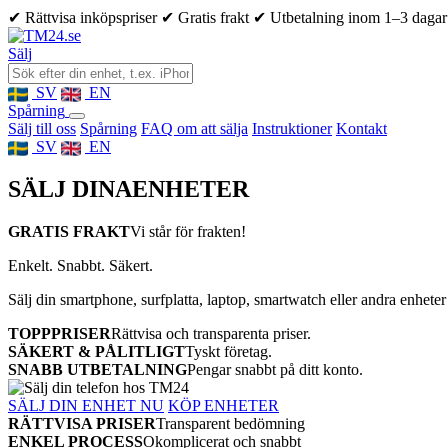
✔ Rättvisa inköpspriser
✔ Gratis frakt
✔ Utbetalning inom 1–3 dagar
Sälj
SV
EN
Spårning
Sälj till oss
Spårning
FAQ om att sälja
Instruktioner
Kontakt
SV
EN
SÄLJ DINA
ENHETER
GRATIS FRAKT
Vi står för frakten!
Enkelt. Snabbt. Säkert.
Sälj din smartphone, surfplatta, laptop, smartwatch eller andra enheter
TOPPPRISER
Rättvisa och transparenta priser.
SÄKERT & PÅLITLIGT
Tyskt företag.
SNABB UTBETALNING
Pengar snabbt på ditt konto.
SÄLJ DIN ENHET NU
KÖP ENHETER
RÄTTVISA PRISER
Transparent bedömning
ENKEL PROCESS
Okomplicerat och snabbt