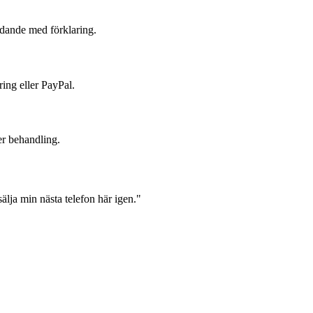
judande med förklaring.
ring eller PayPal.
er behandling.
lja min nästa telefon här igen."