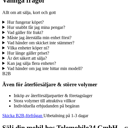
Vanliga frågor
Allt om att sälja, kort och gott
Hur fungerar köpet?
Hur snabbt får jag mina pengar?
Vad gäller för frakt?
Måste jag återställa min enhet först?
Vad händer om skicket inte stämmer?
Vilka enheter köper ni?
Hur länge gäller priset?
Är det säkert att sälja?
Kan jag sälja flera enheter?
Vad händer om jag inte hittar min modell?
B2B
Även för återförsäljare & större volymer
Inköp av återförsäljarpartier & företagslager
Stora volymer till attraktiva villkor
Individuella erbjudanden på begäran
Skicka B2B-förfrågan
Utbetalning på 1-3 dagar
Sälj din mobil hos Telemobile24 GmbH – sn