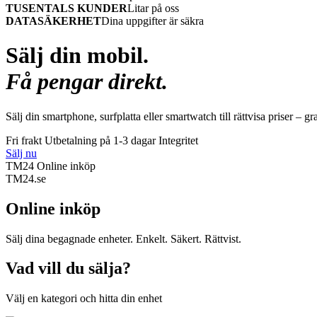
TUSENTALS KUNDER
Litar på oss
DATASÄKERHET
Dina uppgifter är säkra
Sälj din mobil.
Få pengar direkt.
Sälj din smartphone, surfplatta eller smartwatch till rättvisa priser – gr
Fri frakt
Utbetalning på 1-3 dagar
Integritet
Sälj nu
TM24 Online inköp
TM
24
.se
Online inköp
Sälj dina begagnade enheter. Enkelt. Säkert. Rättvist.
Vad vill du sälja?
Välj en kategori och hitta din enhet