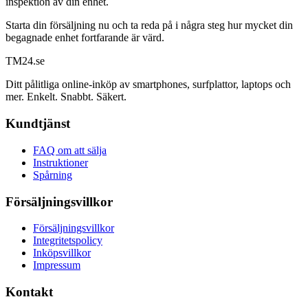
inspektion av din enhet.
Starta din försäljning nu och ta reda på i några steg hur mycket din
begagnade enhet fortfarande är värd.
TM
24
.se
Ditt pålitliga online-inköp av smartphones, surfplattor, laptops och
mer. Enkelt. Snabbt. Säkert.
Kundtjänst
FAQ om att sälja
Instruktioner
Spårning
Försäljningsvillkor
Försäljningsvillkor
Integritetspolicy
Inköpsvillkor
Impressum
Kontakt