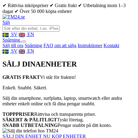
✔ Rättvisa inköpspriser
✔ Gratis frakt
✔ Utbetalning inom 1–3
dagar
✔ Över 50 000 köpta enheter
Sälj
SV
EN
Spårning
Sälj till oss
Spårning
FAQ om att sälja
Instruktioner
Kontakt
SV
EN
SÄLJ DINA
ENHETER
GRATIS FRAKT
Vi står för frakten!
Enkelt. Snabbt. Säkert.
Sälj din smartphone, surfplatta, laptop, smartwatch eller andra
enheter enkelt online och få dina pengar snabbt.
TOPPPRISER
Rättvisa och transparenta priser.
SÄKERT & PÅLITLIGT
Tyskt företag.
SNABB UTBETALNING
Pengar snabbt på ditt konto.
SÄLJ DIN ENHET NU
KÖP ENHETER