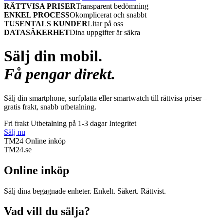
RÄTTVISA PRISER
Transparent bedömning
ENKEL PROCESS
Okomplicerat och snabbt
TUSENTALS KUNDER
Litar på oss
DATASÄKERHET
Dina uppgifter är säkra
Sälj din mobil.
Få pengar direkt.
Sälj din smartphone, surfplatta eller smartwatch till rättvisa priser –
gratis frakt, snabb utbetalning.
Fri frakt
Utbetalning på 1-3 dagar
Integritet
Sälj nu
TM24 Online inköp
TM
24
.se
Online inköp
Sälj dina begagnade enheter. Enkelt. Säkert. Rättvist.
Vad vill du sälja?