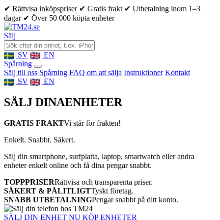
✔ Rättvisa inköpspriser
✔ Gratis frakt
✔ Utbetalning inom 1–3
dagar
✔ Över 50 000 köpta enheter
Sälj
SV
EN
Spårning
Sälj till oss
Spårning
FAQ om att sälja
Instruktioner
Kontakt
SV
EN
SÄLJ DINA
ENHETER
GRATIS FRAKT
Vi står för frakten!
Enkelt. Snabbt. Säkert.
Sälj din smartphone, surfplatta, laptop, smartwatch eller andra
enheter enkelt online och få dina pengar snabbt.
TOPPPRISER
Rättvisa och transparenta priser.
SÄKERT & PÅLITLIGT
Tyskt företag.
SNABB UTBETALNING
Pengar snabbt på ditt konto.
SÄLJ DIN ENHET NU
KÖP ENHETER