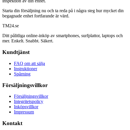
inspektion av din enhet.
Starta din försäljning nu och ta reda på i några steg hur mycket din
begagnade enhet fortfarande är värd.
TM
24
.se
Ditt pålitliga online-inköp av smartphones, surfplattor, laptops och
mer. Enkelt. Snabbt. Säkert.
Kundtjänst
FAQ om att sälja
Instruktioner
Spårning
Försäljningsvillkor
Försäljningsvillkor
Integritetspolicy
Inköpsvillkor
Impressum
Kontakt