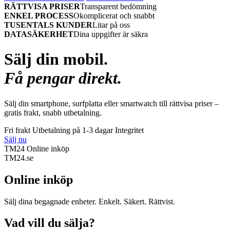
RÄTTVISA PRISER
Transparent bedömning
ENKEL PROCESS
Okomplicerat och snabbt
TUSENTALS KUNDER
Litar på oss
DATASÄKERHET
Dina uppgifter är säkra
Sälj din mobil.
Få pengar direkt.
Sälj din smartphone, surfplatta eller smartwatch till rättvisa priser –
gratis frakt, snabb utbetalning.
Fri frakt
Utbetalning på 1-3 dagar
Integritet
Sälj nu
TM24 Online inköp
TM
24
.se
Online inköp
Sälj dina begagnade enheter. Enkelt. Säkert. Rättvist.
Vad vill du sälja?