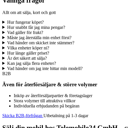
Vanliga frågor
Allt om att sälja, kort och gott
Hur fungerar köpet?
Hur snabbt får jag mina pengar?
Vad gäller för frakt?
Måste jag återställa min enhet först?
Vad händer om skicket inte stämmer?
Vilka enheter köper ni?
Hur länge gäller priset?
Är det säkert att sälja?
Kan jag sälja flera enheter?
Vad händer om jag inte hittar min modell?
B2B
Även för återförsäljare & större volymer
Inköp av återförsäljarpartier & företagslager
Stora volymer till attraktiva villkor
Individuella erbjudanden på begäran
Skicka B2B-förfrågan
Utbetalning på 1-3 dagar
Sälj din mobil hos Telemobile24 GmbH – sn