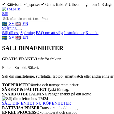
✔ Rättvisa inköpspriser
✔ Gratis frakt
✔ Utbetalning inom 1–3 dagar
Sälj
SV
EN
Spårning
Sälj till oss
Spårning
FAQ om att sälja
Instruktioner
Kontakt
SV
EN
SÄLJ DINA
ENHETER
GRATIS FRAKT
Vi står för frakten!
Enkelt. Snabbt. Säkert.
Sälj din smartphone, surfplatta, laptop, smartwatch eller andra enheter
TOPPPRISER
Rättvisa och transparenta priser.
SÄKERT & PÅLITLIGT
Tyskt företag.
SNABB UTBETALNING
Pengar snabbt på ditt konto.
SÄLJ DIN ENHET NU
KÖP ENHETER
RÄTTVISA PRISER
Transparent bedömning
ENKEL PROCESS
Okomplicerat och snabbt