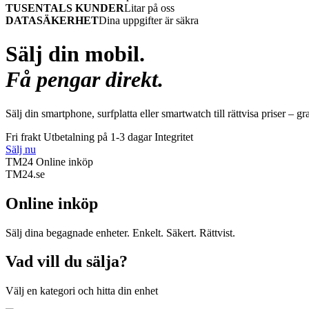
TUSENTALS KUNDER
Litar på oss
DATASÄKERHET
Dina uppgifter är säkra
Sälj din mobil.
Få pengar direkt.
Sälj din smartphone, surfplatta eller smartwatch till rättvisa priser – gr
Fri frakt
Utbetalning på 1-3 dagar
Integritet
Sälj nu
TM24 Online inköp
TM
24
.se
Online inköp
Sälj dina begagnade enheter. Enkelt. Säkert. Rättvist.
Vad vill du sälja?
Välj en kategori och hitta din enhet