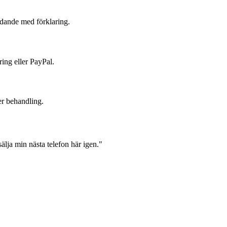
judande med förklaring.
ring eller PayPal.
er behandling.
lja min nästa telefon här igen."