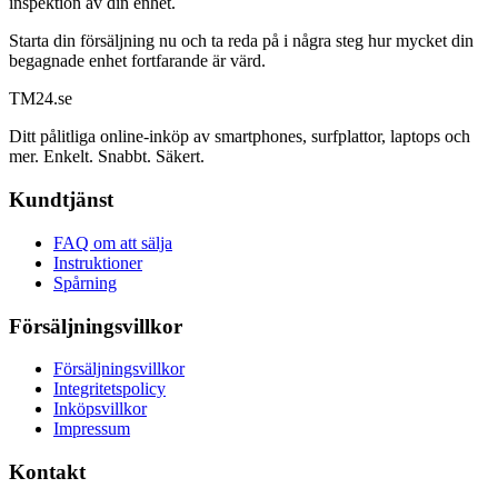
inspektion av din enhet.
Starta din försäljning nu och ta reda på i några steg hur mycket din
begagnade enhet fortfarande är värd.
TM
24
.se
Ditt pålitliga online-inköp av smartphones, surfplattor, laptops och
mer. Enkelt. Snabbt. Säkert.
Kundtjänst
FAQ om att sälja
Instruktioner
Spårning
Försäljningsvillkor
Försäljningsvillkor
Integritetspolicy
Inköpsvillkor
Impressum
Kontakt