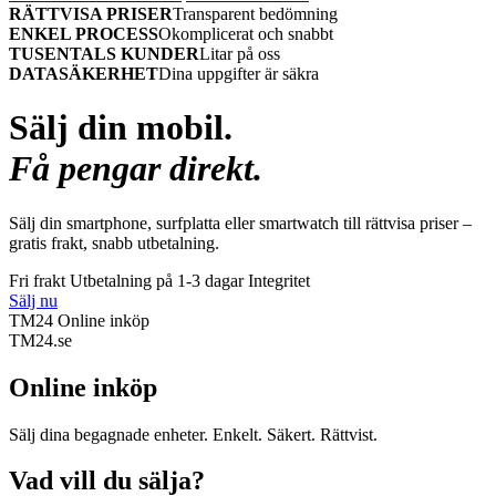
RÄTTVISA PRISER
Transparent bedömning
ENKEL PROCESS
Okomplicerat och snabbt
TUSENTALS KUNDER
Litar på oss
DATASÄKERHET
Dina uppgifter är säkra
Sälj din mobil.
Få pengar direkt.
Sälj din smartphone, surfplatta eller smartwatch till rättvisa priser –
gratis frakt, snabb utbetalning.
Fri frakt
Utbetalning på 1-3 dagar
Integritet
Sälj nu
TM24 Online inköp
TM
24
.se
Online inköp
Sälj dina begagnade enheter. Enkelt. Säkert. Rättvist.
Vad vill du sälja?