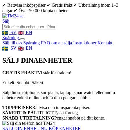
✔ Rättvisa inköpspriser
✔ Gratis frakt
✔ Utbetalning inom 1–3
dagar
✔ Över 50 000 köpta enheter
Sälj
SV
EN
Spårning
Sälj till oss
Spårning
FAQ om att sälja
Instruktioner
Kontakt
SV
EN
SÄLJ DINA
ENHETER
GRATIS FRAKT
Vi står för frakten!
Enkelt. Snabbt. Säkert.
Sälj din smartphone, surfplatta, laptop, smartwatch eller andra
enheter enkelt online och få dina pengar snabbt.
TOPPPRISER
Rättvisa och transparenta priser.
SÄKERT & PÅLITLIGT
Tyskt företag.
SNABB UTBETALNING
Pengar snabbt på ditt konto.
SÄLJ DIN ENHET NU
KÖP ENHETER