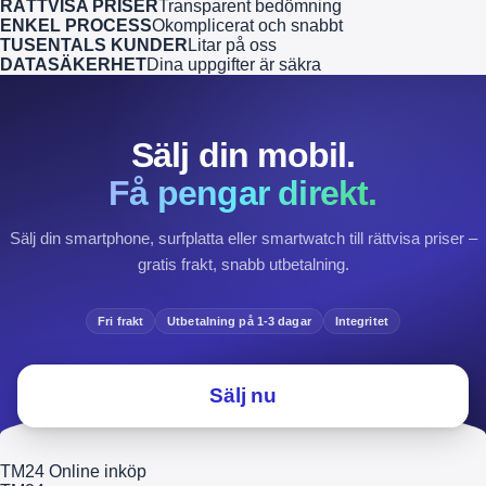
RÄTTVISA PRISER
Transparent bedömning
ENKEL PROCESS
Okomplicerat och snabbt
TUSENTALS KUNDER
Litar på oss
DATASÄKERHET
Dina uppgifter är säkra
Sälj din mobil.
Få pengar direkt.
Sälj din smartphone, surfplatta eller smartwatch till rättvisa priser –
gratis frakt, snabb utbetalning.
Fri frakt
Utbetalning på 1-3 dagar
Integritet
Sälj nu
TM24 Online inköp