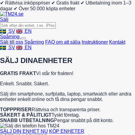
✔ Rättvisa inköpspriser
✔ Gratis frakt
✔ Utbetalning inom 1–3
dagar
✔ Över 50 000 köpta enheter
Sälj
SV
EN
Spårning
Sälj till oss
Spårning
FAQ om att sälja
Instruktioner
Kontakt
SV
EN
SÄLJ DINA
ENHETER
GRATIS FRAKT
Vi står för frakten!
Enkelt. Snabbt. Säkert.
Sälj din smartphone, surfplatta, laptop, smartwatch eller andra
enheter enkelt online och få dina pengar snabbt.
TOPPPRISER
Rättvisa och transparenta priser.
SÄKERT & PÅLITLIGT
Tyskt företag.
SNABB UTBETALNING
Pengar snabbt på ditt konto.
SÄLJ DIN ENHET NU
KÖP ENHETER