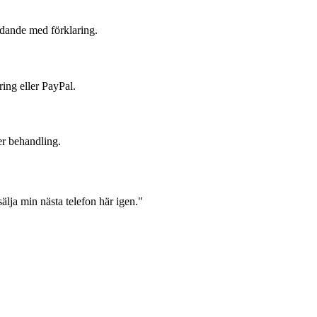
judande med förklaring.
ring eller PayPal.
er behandling.
lja min nästa telefon här igen."