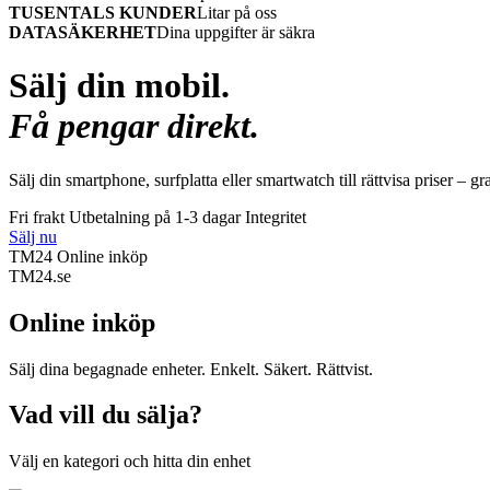
TUSENTALS KUNDER
Litar på oss
DATASÄKERHET
Dina uppgifter är säkra
Sälj din mobil.
Få pengar direkt.
Sälj din smartphone, surfplatta eller smartwatch till rättvisa priser – gr
Fri frakt
Utbetalning på 1-3 dagar
Integritet
Sälj nu
TM24 Online inköp
TM
24
.se
Online inköp
Sälj dina begagnade enheter. Enkelt. Säkert. Rättvist.
Vad vill du sälja?
Välj en kategori och hitta din enhet