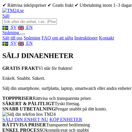
✔ Rättvisa inköpspriser
✔ Gratis frakt
✔ Utbetalning inom 1–3 dagar
Sälj
SV
EN
Spårning
Sälj till oss
Spårning
FAQ om att sälja
Instruktioner
Kontakt
SV
EN
SÄLJ DINA
ENHETER
GRATIS FRAKT
Vi står för frakten!
Enkelt. Snabbt. Säkert.
Sälj din smartphone, surfplatta, laptop, smartwatch eller andra enheter
TOPPPRISER
Rättvisa och transparenta priser.
SÄKERT & PÅLITLIGT
Tyskt företag.
SNABB UTBETALNING
Pengar snabbt på ditt konto.
SÄLJ DIN ENHET NU
KÖP ENHETER
RÄTTVISA PRISER
Transparent bedömning
ENKEL PROCESS
Okomplicerat och snabbt