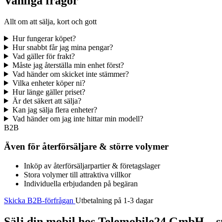
Vanliga frågor
Allt om att sälja, kort och gott
Hur fungerar köpet?
Hur snabbt får jag mina pengar?
Vad gäller för frakt?
Måste jag återställa min enhet först?
Vad händer om skicket inte stämmer?
Vilka enheter köper ni?
Hur länge gäller priset?
Är det säkert att sälja?
Kan jag sälja flera enheter?
Vad händer om jag inte hittar min modell?
B2B
Även för återförsäljare & större volymer
Inköp av återförsäljarpartier & företagslager
Stora volymer till attraktiva villkor
Individuella erbjudanden på begäran
Skicka B2B-förfrågan
Utbetalning på 1-3 dagar
Sälj din mobil hos Telemobile24 GmbH – sn