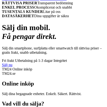
RÄTTVISA PRISER
Transparent bedömning
ENKEL PROCESS
Okomplicerat och snabbt
TUSENTALS KUNDER
Litar på oss
DATASÄKERHET
Dina uppgifter är säkra
Sälj din mobil.
Få pengar direkt.
Sälj din smartphone, surfplatta eller smartwatch till rättvisa priser –
gratis frakt, snabb utbetalning.
Fri frakt
Utbetalning på 1-3 dagar
Integritet
Sälj nu
TM24 Online inköp
TM
24
.se
Online inköp
Sälj dina begagnade enheter. Enkelt. Säkert. Rättvist.
Vad vill du sälja?