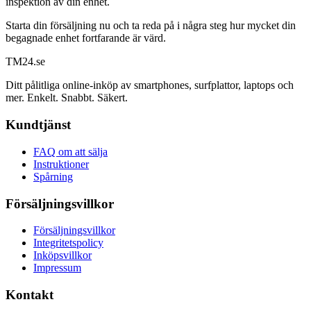
inspektion av din enhet.
Starta din försäljning nu och ta reda på i några steg hur mycket din
begagnade enhet fortfarande är värd.
TM
24
.se
Ditt pålitliga online-inköp av smartphones, surfplattor, laptops och
mer. Enkelt. Snabbt. Säkert.
Kundtjänst
FAQ om att sälja
Instruktioner
Spårning
Försäljningsvillkor
Försäljningsvillkor
Integritetspolicy
Inköpsvillkor
Impressum
Kontakt