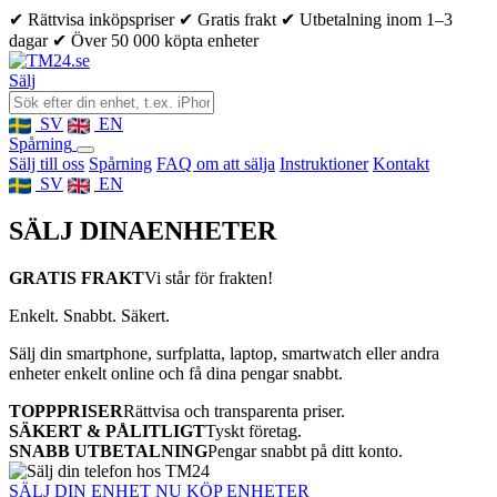
✔ Rättvisa inköpspriser
✔ Gratis frakt
✔ Utbetalning inom 1–3
dagar
✔ Över 50 000 köpta enheter
Sälj
SV
EN
Spårning
Sälj till oss
Spårning
FAQ om att sälja
Instruktioner
Kontakt
SV
EN
SÄLJ DINA
ENHETER
GRATIS FRAKT
Vi står för frakten!
Enkelt. Snabbt. Säkert.
Sälj din smartphone, surfplatta, laptop, smartwatch eller andra
enheter enkelt online och få dina pengar snabbt.
TOPPPRISER
Rättvisa och transparenta priser.
SÄKERT & PÅLITLIGT
Tyskt företag.
SNABB UTBETALNING
Pengar snabbt på ditt konto.
SÄLJ DIN ENHET NU
KÖP ENHETER