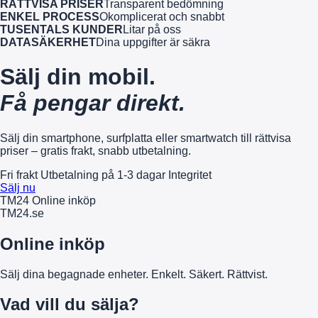
RÄTTVISA PRISER
Transparent bedömning
ENKEL PROCESS
Okomplicerat och snabbt
TUSENTALS KUNDER
Litar på oss
DATASÄKERHET
Dina uppgifter är säkra
Sälj din mobil.
Få pengar direkt.
Sälj din smartphone, surfplatta eller smartwatch till rättvisa
priser – gratis frakt, snabb utbetalning.
Fri frakt
Utbetalning på 1-3 dagar
Integritet
Sälj nu
TM24 Online inköp
TM
24
.se
Online inköp
Sälj dina begagnade enheter. Enkelt. Säkert. Rättvist.
Vad vill du sälja?