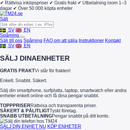
✔ Rättvisa inköpspriser
✔ Gratis frakt
✔ Utbetalning inom 1–3
dagar
✔ Över 50 000 köpta enheter
Sälj
SV
EN
Spårning
Sälj till oss
Spårning
FAQ om att sälja
Instruktioner
Kontakt
SV
EN
SÄLJ DINA
ENHETER
GRATIS FRAKT
Vi står för frakten!
Enkelt. Snabbt. Säkert.
Sälj din smartphone, surfplatta, laptop, smartwatch eller andra
enheter enkelt online och få dina pengar snabbt.
TOPPPRISER
Rättvisa och transparenta priser.
SÄKERT & PÅLITLIGT
Tyskt företag.
SNABB UTBETALNING
Pengar snabbt på ditt konto.
SÄLJ DIN ENHET NU
KÖP ENHETER