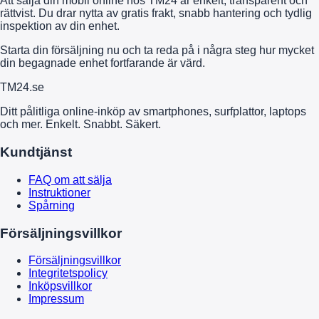
Att sälja din mobil online hos TM24 är enkelt, transparent och
rättvist. Du drar nytta av gratis frakt, snabb hantering och tydlig
inspektion av din enhet.
Starta din försäljning nu och ta reda på i några steg hur mycket
din begagnade enhet fortfarande är värd.
TM
24
.se
Ditt pålitliga online-inköp av smartphones, surfplattor, laptops
och mer. Enkelt. Snabbt. Säkert.
Kundtjänst
FAQ om att sälja
Instruktioner
Spårning
Försäljningsvillkor
Försäljningsvillkor
Integritetspolicy
Inköpsvillkor
Impressum