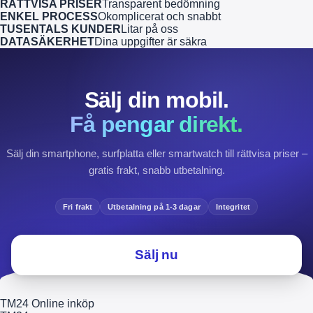
RÄTTVISA PRISER
Transparent bedömning
ENKEL PROCESS
Okomplicerat och snabbt
TUSENTALS KUNDER
Litar på oss
DATASÄKERHET
Dina uppgifter är säkra
Sälj din mobil.
Få pengar direkt.
Sälj din smartphone, surfplatta eller smartwatch till rättvisa priser –
gratis frakt, snabb utbetalning.
Fri frakt
Utbetalning på 1-3 dagar
Integritet
Sälj nu
TM24 Online inköp