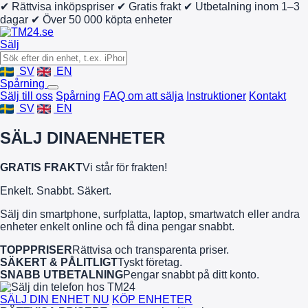
✔ Rättvisa inköpspriser
✔ Gratis frakt
✔ Utbetalning inom 1–3
dagar
✔ Över 50 000 köpta enheter
Sälj
SV
EN
Spårning
Sälj till oss
Spårning
FAQ om att sälja
Instruktioner
Kontakt
SV
EN
SÄLJ DINA
ENHETER
GRATIS FRAKT
Vi står för frakten!
Enkelt. Snabbt. Säkert.
Sälj din smartphone, surfplatta, laptop, smartwatch eller andra
enheter enkelt online och få dina pengar snabbt.
TOPPPRISER
Rättvisa och transparenta priser.
SÄKERT & PÅLITLIGT
Tyskt företag.
SNABB UTBETALNING
Pengar snabbt på ditt konto.
SÄLJ DIN ENHET NU
KÖP ENHETER