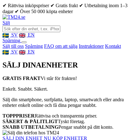
✔ Rättvisa inköpspriser
✔ Gratis frakt
✔ Utbetalning inom 1–3
dagar
✔ Över 50 000 köpta enheter
Sälj
SV
EN
Spårning
Sälj till oss
Spårning
FAQ om att sälja
Instruktioner
Kontakt
SV
EN
SÄLJ DINA
ENHETER
GRATIS FRAKT
Vi står för frakten!
Enkelt. Snabbt. Säkert.
Sälj din smartphone, surfplatta, laptop, smartwatch eller andra
enheter enkelt online och få dina pengar snabbt.
TOPPPRISER
Rättvisa och transparenta priser.
SÄKERT & PÅLITLIGT
Tyskt företag.
SNABB UTBETALNING
Pengar snabbt på ditt konto.
SÄLJ DIN ENHET NU
KÖP ENHETER