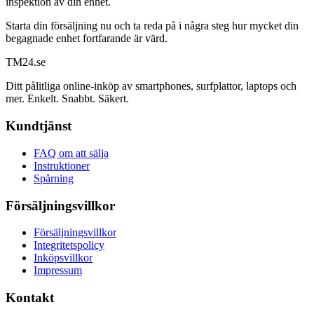
inspektion av din enhet.
Starta din försäljning nu och ta reda på i några steg hur mycket din
begagnade enhet fortfarande är värd.
TM
24
.se
Ditt pålitliga online-inköp av smartphones, surfplattor, laptops och
mer. Enkelt. Snabbt. Säkert.
Kundtjänst
FAQ om att sälja
Instruktioner
Spårning
Försäljningsvillkor
Försäljningsvillkor
Integritetspolicy
Inköpsvillkor
Impressum
Kontakt