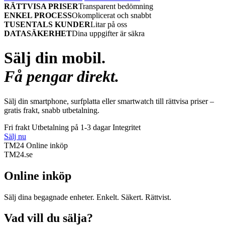
RÄTTVISA PRISER
Transparent bedömning
ENKEL PROCESS
Okomplicerat och snabbt
TUSENTALS KUNDER
Litar på oss
DATASÄKERHET
Dina uppgifter är säkra
Sälj din mobil.
Få pengar direkt.
Sälj din smartphone, surfplatta eller smartwatch till rättvisa priser –
gratis frakt, snabb utbetalning.
Fri frakt
Utbetalning på 1-3 dagar
Integritet
Sälj nu
TM24 Online inköp
TM
24
.se
Online inköp
Sälj dina begagnade enheter. Enkelt. Säkert. Rättvist.
Vad vill du sälja?