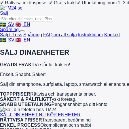
✔ Rättvisa inköpspriser
✔ Gratis frakt
✔ Utbetalning inom 1–3 
Sälj
SV
EN
Spårning
Sälj till oss
Spårning
FAQ om att sälja
Instruktioner
Kontakt
SV
EN
SÄLJ DINA
ENHETER
GRATIS FRAKT
Vi står för frakten!
Enkelt. Snabbt. Säkert.
Sälj din smartphone, surfplatta, laptop, smartwatch eller andra 
TOPPPRISER
Rättvisa och transparenta priser.
SÄKERT & PÅLITLIGT
Tyskt företag.
SNABB UTBETALNING
Pengar snabbt på ditt konto.
SÄLJ DIN ENHET NU
KÖP ENHETER
RÄTTVISA PRISER
Transparent bedömning
ENKEL PROCESS
Okomplicerat och snabbt