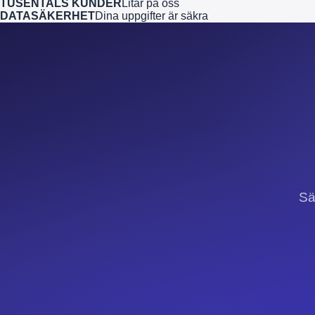
TUSENTALS KUNDER
Litar på oss
DATASÄKERHET
Dina uppgifter är säkra
Sä