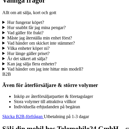
Vanliga frågor
Allt om att sälja, kort och gott
Hur fungerar köpet?
Hur snabbt får jag mina pengar?
Vad gäller för frakt?
Måste jag återställa min enhet först?
Vad händer om skicket inte stämmer?
Vilka enheter köper ni?
Hur länge gäller priset?
Är det säkert att sälja?
Kan jag sälja flera enheter?
Vad händer om jag inte hittar min modell?
B2B
Även för återförsäljare & större volymer
Inköp av återförsäljarpartier & företagslager
Stora volymer till attraktiva villkor
Individuella erbjudanden på begäran
Skicka B2B-förfrågan
Utbetalning på 1-3 dagar
Sälj din mobil hos Telemobile24 GmbH – sn