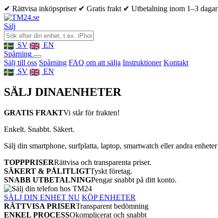
✔ Rättvisa inköpspriser
✔ Gratis frakt
✔ Utbetalning inom 1–3 dagar
Sälj
SV
EN
Spårning
Sälj till oss
Spårning
FAQ om att sälja
Instruktioner
Kontakt
SV
EN
SÄLJ DINA
ENHETER
GRATIS FRAKT
Vi står för frakten!
Enkelt. Snabbt. Säkert.
Sälj din smartphone, surfplatta, laptop, smartwatch eller andra enheter
TOPPPRISER
Rättvisa och transparenta priser.
SÄKERT & PÅLITLIGT
Tyskt företag.
SNABB UTBETALNING
Pengar snabbt på ditt konto.
SÄLJ DIN ENHET NU
KÖP ENHETER
RÄTTVISA PRISER
Transparent bedömning
ENKEL PROCESS
Okomplicerat och snabbt