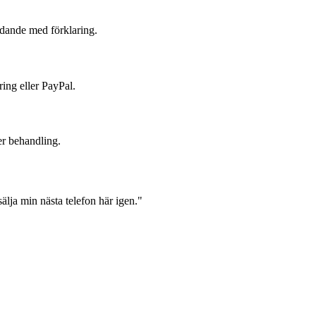
judande med förklaring.
ring eller PayPal.
er behandling.
lja min nästa telefon här igen."