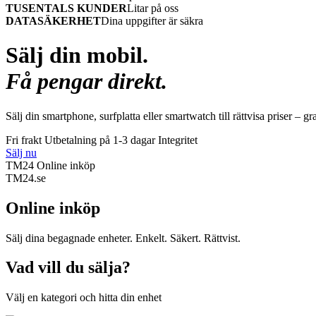
TUSENTALS KUNDER
Litar på oss
DATASÄKERHET
Dina uppgifter är säkra
Sälj din mobil.
Få pengar direkt.
Sälj din smartphone, surfplatta eller smartwatch till rättvisa priser – gr
Fri frakt
Utbetalning på 1-3 dagar
Integritet
Sälj nu
TM24 Online inköp
TM
24
.se
Online inköp
Sälj dina begagnade enheter. Enkelt. Säkert. Rättvist.
Vad vill du sälja?
Välj en kategori och hitta din enhet