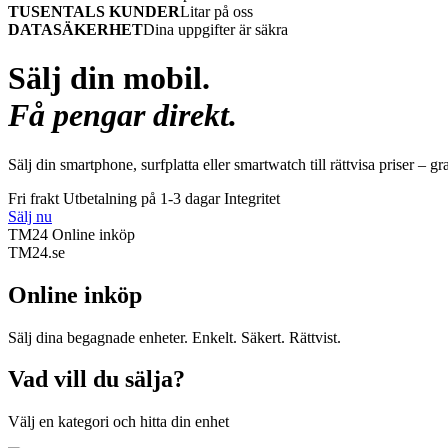
TUSENTALS KUNDER
Litar på oss
DATASÄKERHET
Dina uppgifter är säkra
Sälj din mobil.
Få pengar direkt.
Sälj din smartphone, surfplatta eller smartwatch till rättvisa priser – gr
Fri frakt
Utbetalning på 1-3 dagar
Integritet
Sälj nu
TM24 Online inköp
TM
24
.se
Online inköp
Sälj dina begagnade enheter. Enkelt. Säkert. Rättvist.
Vad vill du sälja?
Välj en kategori och hitta din enhet