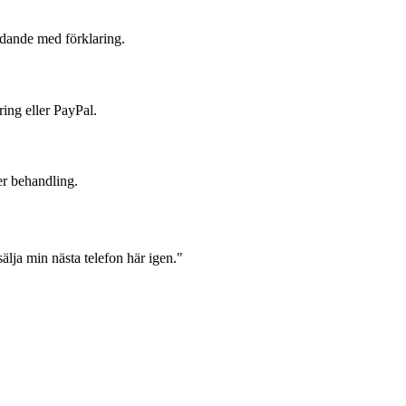
judande med förklaring.
ring eller PayPal.
er behandling.
lja min nästa telefon här igen."