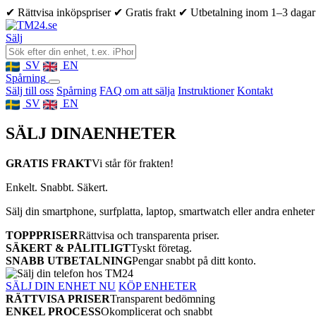
✔ Rättvisa inköpspriser
✔ Gratis frakt
✔ Utbetalning inom 1–3 dagar
Sälj
SV
EN
Spårning
Sälj till oss
Spårning
FAQ om att sälja
Instruktioner
Kontakt
SV
EN
SÄLJ DINA
ENHETER
GRATIS FRAKT
Vi står för frakten!
Enkelt. Snabbt. Säkert.
Sälj din smartphone, surfplatta, laptop, smartwatch eller andra enheter
TOPPPRISER
Rättvisa och transparenta priser.
SÄKERT & PÅLITLIGT
Tyskt företag.
SNABB UTBETALNING
Pengar snabbt på ditt konto.
SÄLJ DIN ENHET NU
KÖP ENHETER
RÄTTVISA PRISER
Transparent bedömning
ENKEL PROCESS
Okomplicerat och snabbt