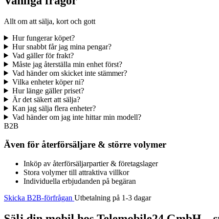
Vanliga frågor
Allt om att sälja, kort och gott
Hur fungerar köpet?
Hur snabbt får jag mina pengar?
Vad gäller för frakt?
Måste jag återställa min enhet först?
Vad händer om skicket inte stämmer?
Vilka enheter köper ni?
Hur länge gäller priset?
Är det säkert att sälja?
Kan jag sälja flera enheter?
Vad händer om jag inte hittar min modell?
B2B
Även för återförsäljare & större volymer
Inköp av återförsäljarpartier & företagslager
Stora volymer till attraktiva villkor
Individuella erbjudanden på begäran
Skicka B2B-förfrågan
Utbetalning på 1-3 dagar
Sälj din mobil hos Telemobile24 GmbH – sn