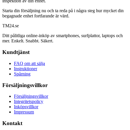
inspektion av din enhet.
Starta din försäljning nu och ta reda på i några steg hur mycket din
begagnade enhet fortfarande är värd.
TM
24
.se
Ditt pålitliga online-inköp av smartphones, surfplattor, laptops och
mer. Enkelt. Snabbt. Säkert.
Kundtjänst
FAQ om att sälja
Instruktioner
Spårning
Försäljningsvillkor
Försäljningsvillkor
Integritetspolicy
Inköpsvillkor
Impressum
Kontakt