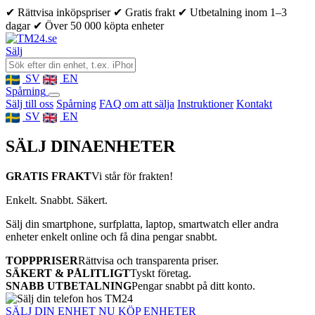
✔ Rättvisa inköpspriser
✔ Gratis frakt
✔ Utbetalning inom 1–3
dagar
✔ Över 50 000 köpta enheter
Sälj
SV
EN
Spårning
Sälj till oss
Spårning
FAQ om att sälja
Instruktioner
Kontakt
SV
EN
SÄLJ DINA
ENHETER
GRATIS FRAKT
Vi står för frakten!
Enkelt. Snabbt. Säkert.
Sälj din smartphone, surfplatta, laptop, smartwatch eller andra
enheter enkelt online och få dina pengar snabbt.
TOPPPRISER
Rättvisa och transparenta priser.
SÄKERT & PÅLITLIGT
Tyskt företag.
SNABB UTBETALNING
Pengar snabbt på ditt konto.
SÄLJ DIN ENHET NU
KÖP ENHETER