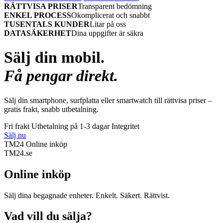
RÄTTVISA PRISER
Transparent bedömning
ENKEL PROCESS
Okomplicerat och snabbt
TUSENTALS KUNDER
Litar på oss
DATASÄKERHET
Dina uppgifter är säkra
Sälj din mobil.
Få pengar direkt.
Sälj din smartphone, surfplatta eller smartwatch till rättvisa priser –
gratis frakt, snabb utbetalning.
Fri frakt
Utbetalning på 1-3 dagar
Integritet
Sälj nu
TM24 Online inköp
TM
24
.se
Online inköp
Sälj dina begagnade enheter. Enkelt. Säkert. Rättvist.
Vad vill du sälja?