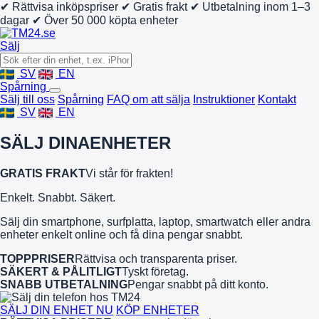
✔ Rättvisa inköpspriser
✔ Gratis frakt
✔ Utbetalning inom 1–3
dagar
✔ Över 50 000 köpta enheter
Sälj
SV
EN
Spårning
Sälj till oss
Spårning
FAQ om att sälja
Instruktioner
Kontakt
SV
EN
SÄLJ DINA
ENHETER
GRATIS FRAKT
Vi står för frakten!
Enkelt. Snabbt. Säkert.
Sälj din smartphone, surfplatta, laptop, smartwatch eller andra
enheter enkelt online och få dina pengar snabbt.
TOPPPRISER
Rättvisa och transparenta priser.
SÄKERT & PÅLITLIGT
Tyskt företag.
SNABB UTBETALNING
Pengar snabbt på ditt konto.
SÄLJ DIN ENHET NU
KÖP ENHETER