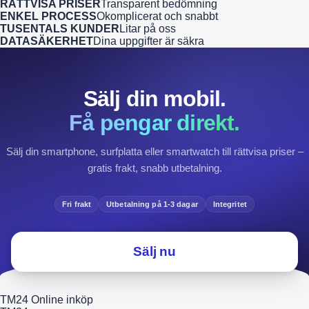
RÄTTVISA PRISER
Transparent bedömning
ENKEL PROCESS
Okomplicerat och snabbt
TUSENTALS KUNDER
Litar på oss
DATASÄKERHET
Dina uppgifter är säkra
Sälj din mobil.
Få pengar direkt.
Sälj din smartphone, surfplatta eller smartwatch till rättvisa priser –
gratis frakt, snabb utbetalning.
Fri frakt
Utbetalning på 1-3 dagar
Integritet
Sälj nu
TM24 Online inköp