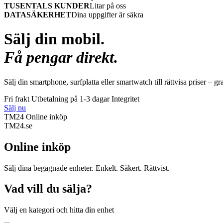
TUSENTALS KUNDER
Litar på oss
DATASÄKERHET
Dina uppgifter är säkra
Sälj din mobil.
Få pengar direkt.
Sälj din smartphone, surfplatta eller smartwatch till rättvisa priser – gr
Fri frakt
Utbetalning på 1-3 dagar
Integritet
Sälj nu
TM24 Online inköp
TM
24
.se
Online inköp
Sälj dina begagnade enheter. Enkelt. Säkert. Rättvist.
Vad vill du sälja?
Välj en kategori och hitta din enhet