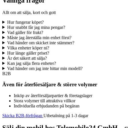
Vanliga frågor
Allt om att sälja, kort och gott
Hur fungerar köpet?
Hur snabbt får jag mina pengar?
Vad gäller för frakt?
Måste jag återställa min enhet först?
Vad händer om skicket inte stämmer?
Vilka enheter köper ni?
Hur länge gäller priset?
Är det säkert att sälja?
Kan jag sälja flera enheter?
Vad händer om jag inte hittar min modell?
B2B
Även för återförsäljare & större volymer
Inköp av återförsäljarpartier & företagslager
Stora volymer till attraktiva villkor
Individuella erbjudanden på begäran
Skicka B2B-förfrågan
Utbetalning på 1-3 dagar
Sälj din mobil hos Telemobile24 GmbH – sn