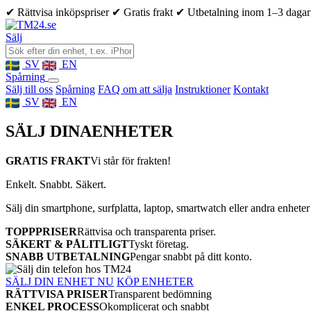
✔ Rättvisa inköpspriser
✔ Gratis frakt
✔ Utbetalning inom 1–3 dagar
Sälj
SV
EN
Spårning
Sälj till oss
Spårning
FAQ om att sälja
Instruktioner
Kontakt
SV
EN
SÄLJ DINA
ENHETER
GRATIS FRAKT
Vi står för frakten!
Enkelt. Snabbt. Säkert.
Sälj din smartphone, surfplatta, laptop, smartwatch eller andra enheter
TOPPPRISER
Rättvisa och transparenta priser.
SÄKERT & PÅLITLIGT
Tyskt företag.
SNABB UTBETALNING
Pengar snabbt på ditt konto.
SÄLJ DIN ENHET NU
KÖP ENHETER
RÄTTVISA PRISER
Transparent bedömning
ENKEL PROCESS
Okomplicerat och snabbt