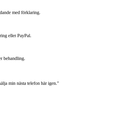
judande med förklaring.
ring eller PayPal.
er behandling.
lja min nästa telefon här igen."