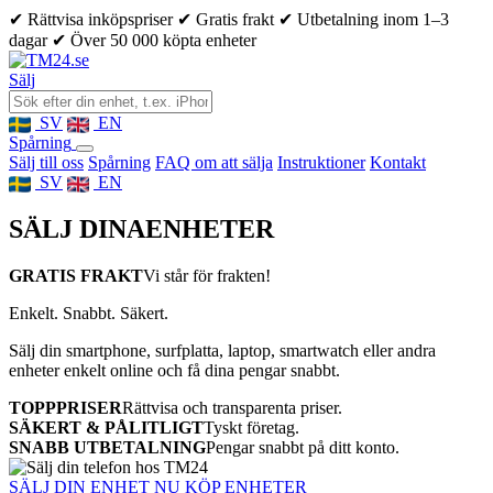
✔ Rättvisa inköpspriser
✔ Gratis frakt
✔ Utbetalning inom 1–3
dagar
✔ Över 50 000 köpta enheter
Sälj
SV
EN
Spårning
Sälj till oss
Spårning
FAQ om att sälja
Instruktioner
Kontakt
SV
EN
SÄLJ DINA
ENHETER
GRATIS FRAKT
Vi står för frakten!
Enkelt. Snabbt. Säkert.
Sälj din smartphone, surfplatta, laptop, smartwatch eller andra
enheter enkelt online och få dina pengar snabbt.
TOPPPRISER
Rättvisa och transparenta priser.
SÄKERT & PÅLITLIGT
Tyskt företag.
SNABB UTBETALNING
Pengar snabbt på ditt konto.
SÄLJ DIN ENHET NU
KÖP ENHETER