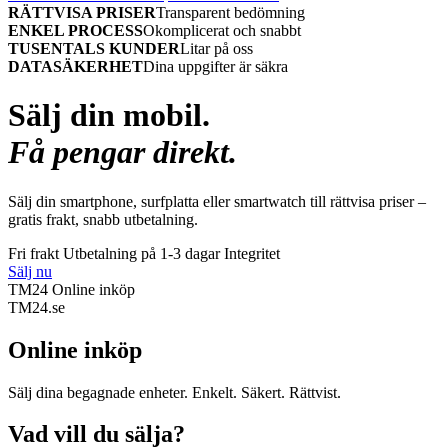
RÄTTVISA PRISER
Transparent bedömning
ENKEL PROCESS
Okomplicerat och snabbt
TUSENTALS KUNDER
Litar på oss
DATASÄKERHET
Dina uppgifter är säkra
Sälj din mobil.
Få pengar direkt.
Sälj din smartphone, surfplatta eller smartwatch till rättvisa priser –
gratis frakt, snabb utbetalning.
Fri frakt
Utbetalning på 1-3 dagar
Integritet
Sälj nu
TM24 Online inköp
TM
24
.se
Online inköp
Sälj dina begagnade enheter. Enkelt. Säkert. Rättvist.
Vad vill du sälja?