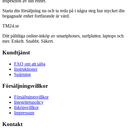
inspektion av din enhet.
Starta din försäljning nu och ta reda på i några steg hur mycket din
begagnade enhet fortfarande är värd.
TM
24
.se
Ditt pålitliga online-inköp av smartphones, surfplattor, laptops och
mer. Enkelt. Snabbt. Säkert.
Kundtjänst
FAQ om att sälja
Instruktioner
Spårning
Försäljningsvillkor
Försäljningsvillkor
Integritetspolicy
Inköpsvillkor
Impressum
Kontakt