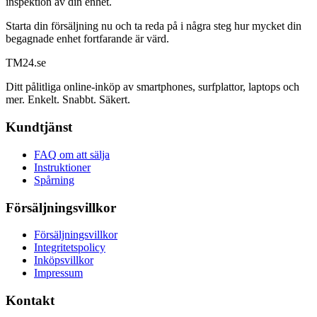
inspektion av din enhet.
Starta din försäljning nu och ta reda på i några steg hur mycket din
begagnade enhet fortfarande är värd.
TM
24
.se
Ditt pålitliga online-inköp av smartphones, surfplattor, laptops och
mer. Enkelt. Snabbt. Säkert.
Kundtjänst
FAQ om att sälja
Instruktioner
Spårning
Försäljningsvillkor
Försäljningsvillkor
Integritetspolicy
Inköpsvillkor
Impressum
Kontakt