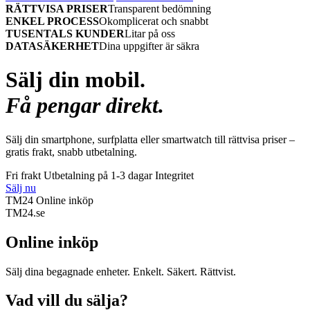
RÄTTVISA PRISER
Transparent bedömning
ENKEL PROCESS
Okomplicerat och snabbt
TUSENTALS KUNDER
Litar på oss
DATASÄKERHET
Dina uppgifter är säkra
Sälj din mobil.
Få pengar direkt.
Sälj din smartphone, surfplatta eller smartwatch till rättvisa priser –
gratis frakt, snabb utbetalning.
Fri frakt
Utbetalning på 1-3 dagar
Integritet
Sälj nu
TM24 Online inköp
TM
24
.se
Online inköp
Sälj dina begagnade enheter. Enkelt. Säkert. Rättvist.
Vad vill du sälja?