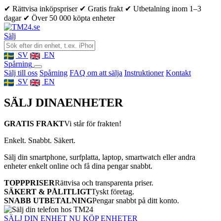
✔ Rättvisa inköpspriser
✔ Gratis frakt
✔ Utbetalning inom 1–3
dagar
✔ Över 50 000 köpta enheter
Sälj
SV
EN
Spårning
Sälj till oss
Spårning
FAQ om att sälja
Instruktioner
Kontakt
SV
EN
SÄLJ DINA
ENHETER
GRATIS FRAKT
Vi står för frakten!
Enkelt. Snabbt. Säkert.
Sälj din smartphone, surfplatta, laptop, smartwatch eller andra
enheter enkelt online och få dina pengar snabbt.
TOPPPRISER
Rättvisa och transparenta priser.
SÄKERT & PÅLITLIGT
Tyskt företag.
SNABB UTBETALNING
Pengar snabbt på ditt konto.
SÄLJ DIN ENHET NU
KÖP ENHETER