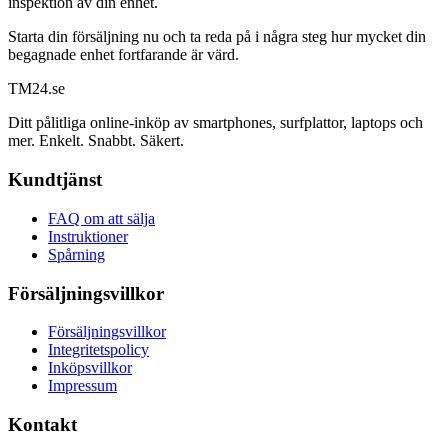
inspektion av din enhet.
Starta din försäljning nu och ta reda på i några steg hur mycket din
begagnade enhet fortfarande är värd.
TM
24
.se
Ditt pålitliga online-inköp av smartphones, surfplattor, laptops och
mer. Enkelt. Snabbt. Säkert.
Kundtjänst
FAQ om att sälja
Instruktioner
Spårning
Försäljningsvillkor
Försäljningsvillkor
Integritetspolicy
Inköpsvillkor
Impressum
Kontakt