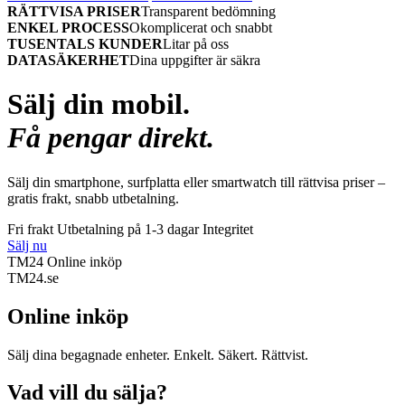
RÄTTVISA PRISER
Transparent bedömning
ENKEL PROCESS
Okomplicerat och snabbt
TUSENTALS KUNDER
Litar på oss
DATASÄKERHET
Dina uppgifter är säkra
Sälj din mobil.
Få pengar direkt.
Sälj din smartphone, surfplatta eller smartwatch till rättvisa priser –
gratis frakt, snabb utbetalning.
Fri frakt
Utbetalning på 1-3 dagar
Integritet
Sälj nu
TM24 Online inköp
TM
24
.se
Online inköp
Sälj dina begagnade enheter. Enkelt. Säkert. Rättvist.
Vad vill du sälja?