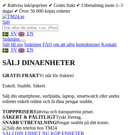
✔ Rättvisa inköpspriser
✔ Gratis frakt
✔ Utbetalning inom 1–3
dagar
✔ Över 50 000 köpta enheter
Sälj
SV
EN
Spårning
Sälj till oss
Spårning
FAQ om att sälja
Instruktioner
Kontakt
SV
EN
SÄLJ DINA
ENHETER
GRATIS FRAKT
Vi står för frakten!
Enkelt. Snabbt. Säkert.
Sälj din smartphone, surfplatta, laptop, smartwatch eller andra
enheter enkelt online och få dina pengar snabbt.
TOPPPRISER
Rättvisa och transparenta priser.
SÄKERT & PÅLITLIGT
Tyskt företag.
SNABB UTBETALNING
Pengar snabbt på ditt konto.
SÄLJ DIN ENHET NU
KÖP ENHETER