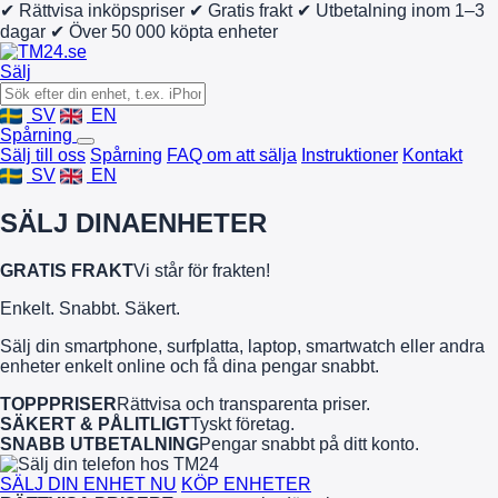
✔ Rättvisa inköpspriser
✔ Gratis frakt
✔ Utbetalning inom 1–3
dagar
✔ Över 50 000 köpta enheter
Sälj
SV
EN
Spårning
Sälj till oss
Spårning
FAQ om att sälja
Instruktioner
Kontakt
SV
EN
SÄLJ DINA
ENHETER
GRATIS FRAKT
Vi står för frakten!
Enkelt. Snabbt. Säkert.
Sälj din smartphone, surfplatta, laptop, smartwatch eller andra
enheter enkelt online och få dina pengar snabbt.
TOPPPRISER
Rättvisa och transparenta priser.
SÄKERT & PÅLITLIGT
Tyskt företag.
SNABB UTBETALNING
Pengar snabbt på ditt konto.
SÄLJ DIN ENHET NU
KÖP ENHETER