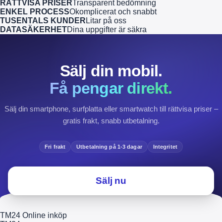
RÄTTVISA PRISER
Transparent bedömning
ENKEL PROCESS
Okomplicerat och snabbt
TUSENTALS KUNDER
Litar på oss
DATASÄKERHET
Dina uppgifter är säkra
Sälj din mobil.
Få pengar direkt.
Sälj din smartphone, surfplatta eller smartwatch till rättvisa priser –
gratis frakt, snabb utbetalning.
Fri frakt
Utbetalning på 1-3 dagar
Integritet
Sälj nu
TM24 Online inköp