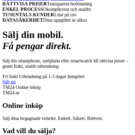
RÄTTVISA PRISER
Transparent bedömning
ENKEL PROCESS
Okomplicerat och snabbt
TUSENTALS KUNDER
Litar på oss
DATASÄKERHET
Dina uppgifter är säkra
Sälj din mobil.
Få pengar direkt.
Sälj din smartphone, surfplatta eller smartwatch till rättvisa priser –
gratis frakt, snabb utbetalning.
Fri frakt
Utbetalning på 1-3 dagar
Integritet
Sälj nu
TM24 Online inköp
TM
24
.se
Online inköp
Sälj dina begagnade enheter. Enkelt. Säkert. Rättvist.
Vad vill du sälja?