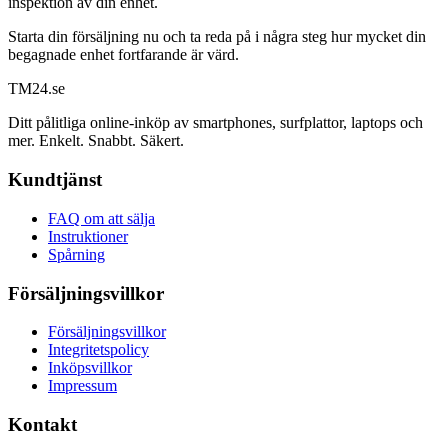
inspektion av din enhet.
Starta din försäljning nu och ta reda på i några steg hur mycket din
begagnade enhet fortfarande är värd.
TM
24
.se
Ditt pålitliga online-inköp av smartphones, surfplattor, laptops och
mer. Enkelt. Snabbt. Säkert.
Kundtjänst
FAQ om att sälja
Instruktioner
Spårning
Försäljningsvillkor
Försäljningsvillkor
Integritetspolicy
Inköpsvillkor
Impressum
Kontakt