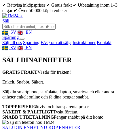
✔ Rättvisa inköpspriser
✔ Gratis frakt
✔ Utbetalning inom 1–3
dagar
✔ Över 50 000 köpta enheter
Sälj
SV
EN
Spårning
Sälj till oss
Spårning
FAQ om att sälja
Instruktioner
Kontakt
SV
EN
SÄLJ DINA
ENHETER
GRATIS FRAKT
Vi står för frakten!
Enkelt. Snabbt. Säkert.
Sälj din smartphone, surfplatta, laptop, smartwatch eller andra
enheter enkelt online och få dina pengar snabbt.
TOPPPRISER
Rättvisa och transparenta priser.
SÄKERT & PÅLITLIGT
Tyskt företag.
SNABB UTBETALNING
Pengar snabbt på ditt konto.
SÄLJ DIN ENHET NU
KÖP ENHETER