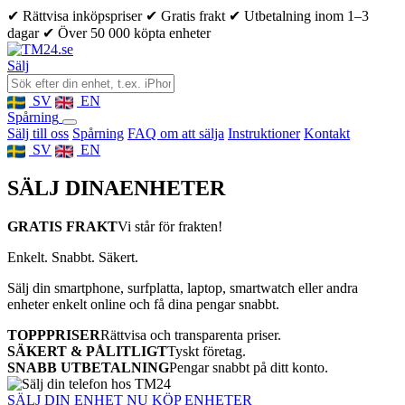
✔ Rättvisa inköpspriser
✔ Gratis frakt
✔ Utbetalning inom 1–3
dagar
✔ Över 50 000 köpta enheter
Sälj
SV
EN
Spårning
Sälj till oss
Spårning
FAQ om att sälja
Instruktioner
Kontakt
SV
EN
SÄLJ DINA
ENHETER
GRATIS FRAKT
Vi står för frakten!
Enkelt. Snabbt. Säkert.
Sälj din smartphone, surfplatta, laptop, smartwatch eller andra
enheter enkelt online och få dina pengar snabbt.
TOPPPRISER
Rättvisa och transparenta priser.
SÄKERT & PÅLITLIGT
Tyskt företag.
SNABB UTBETALNING
Pengar snabbt på ditt konto.
SÄLJ DIN ENHET NU
KÖP ENHETER