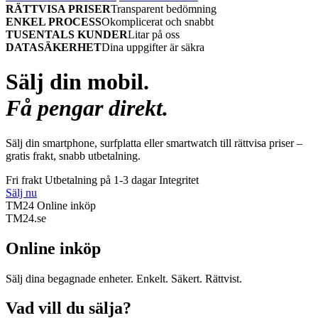
RÄTTVISA PRISER
Transparent bedömning
ENKEL PROCESS
Okomplicerat och snabbt
TUSENTALS KUNDER
Litar på oss
DATASÄKERHET
Dina uppgifter är säkra
Sälj din mobil.
Få pengar direkt.
Sälj din smartphone, surfplatta eller smartwatch till rättvisa priser –
gratis frakt, snabb utbetalning.
Fri frakt
Utbetalning på 1-3 dagar
Integritet
Sälj nu
TM24 Online inköp
TM
24
.se
Online inköp
Sälj dina begagnade enheter. Enkelt. Säkert. Rättvist.
Vad vill du sälja?