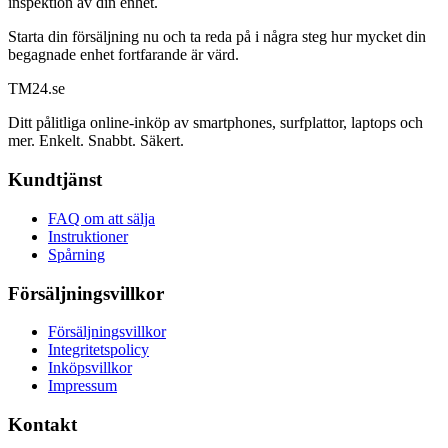
inspektion av din enhet.
Starta din försäljning nu och ta reda på i några steg hur mycket din
begagnade enhet fortfarande är värd.
TM
24
.se
Ditt pålitliga online-inköp av smartphones, surfplattor, laptops och
mer. Enkelt. Snabbt. Säkert.
Kundtjänst
FAQ om att sälja
Instruktioner
Spårning
Försäljningsvillkor
Försäljningsvillkor
Integritetspolicy
Inköpsvillkor
Impressum
Kontakt