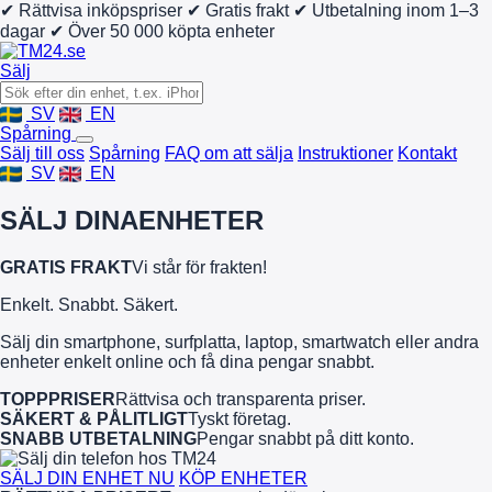
✔ Rättvisa inköpspriser
✔ Gratis frakt
✔ Utbetalning inom 1–3
dagar
✔ Över 50 000 köpta enheter
Sälj
SV
EN
Spårning
Sälj till oss
Spårning
FAQ om att sälja
Instruktioner
Kontakt
SV
EN
SÄLJ DINA
ENHETER
GRATIS FRAKT
Vi står för frakten!
Enkelt. Snabbt. Säkert.
Sälj din smartphone, surfplatta, laptop, smartwatch eller andra
enheter enkelt online och få dina pengar snabbt.
TOPPPRISER
Rättvisa och transparenta priser.
SÄKERT & PÅLITLIGT
Tyskt företag.
SNABB UTBETALNING
Pengar snabbt på ditt konto.
SÄLJ DIN ENHET NU
KÖP ENHETER