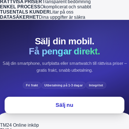
RÄTTVISA PRISER
Transparent bedömning
ENKEL PROCESS
Okomplicerat och snabbt
TUSENTALS KUNDER
Litar på oss
DATASÄKERHET
Dina uppgifter är säkra
Sälj din mobil.
Få pengar direkt.
Sälj din smartphone, surfplatta eller smartwatch till rättvisa priser –
gratis frakt, snabb utbetalning.
Fri frakt
Utbetalning på 1-3 dagar
Integritet
Sälj nu
TM24 Online inköp