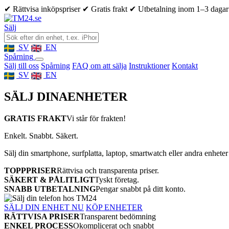
✔ Rättvisa inköpspriser
✔ Gratis frakt
✔ Utbetalning inom 1–3 dagar
Sälj
SV
EN
Spårning
Sälj till oss
Spårning
FAQ om att sälja
Instruktioner
Kontakt
SV
EN
SÄLJ DINA
ENHETER
GRATIS FRAKT
Vi står för frakten!
Enkelt. Snabbt. Säkert.
Sälj din smartphone, surfplatta, laptop, smartwatch eller andra enheter
TOPPPRISER
Rättvisa och transparenta priser.
SÄKERT & PÅLITLIGT
Tyskt företag.
SNABB UTBETALNING
Pengar snabbt på ditt konto.
SÄLJ DIN ENHET NU
KÖP ENHETER
RÄTTVISA PRISER
Transparent bedömning
ENKEL PROCESS
Okomplicerat och snabbt