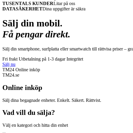
TUSENTALS KUNDER
Litar på oss
DATASÄKERHET
Dina uppgifter är säkra
Sälj din mobil.
Få pengar direkt.
Sälj din smartphone, surfplatta eller smartwatch till rättvisa priser – gr
Fri frakt
Utbetalning på 1-3 dagar
Integritet
Sälj nu
TM24 Online inköp
TM
24
.se
Online inköp
Sälj dina begagnade enheter. Enkelt. Säkert. Rättvist.
Vad vill du sälja?
Välj en kategori och hitta din enhet