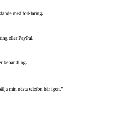
judande med förklaring.
ring eller PayPal.
er behandling.
lja min nästa telefon här igen."