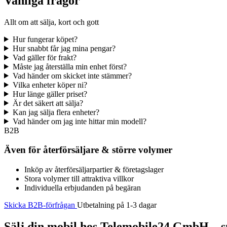
Vanliga frågor
Allt om att sälja, kort och gott
Hur fungerar köpet?
Hur snabbt får jag mina pengar?
Vad gäller för frakt?
Måste jag återställa min enhet först?
Vad händer om skicket inte stämmer?
Vilka enheter köper ni?
Hur länge gäller priset?
Är det säkert att sälja?
Kan jag sälja flera enheter?
Vad händer om jag inte hittar min modell?
B2B
Även för återförsäljare & större volymer
Inköp av återförsäljarpartier & företagslager
Stora volymer till attraktiva villkor
Individuella erbjudanden på begäran
Skicka B2B-förfrågan
Utbetalning på 1-3 dagar
Sälj din mobil hos Telemobile24 GmbH – sn