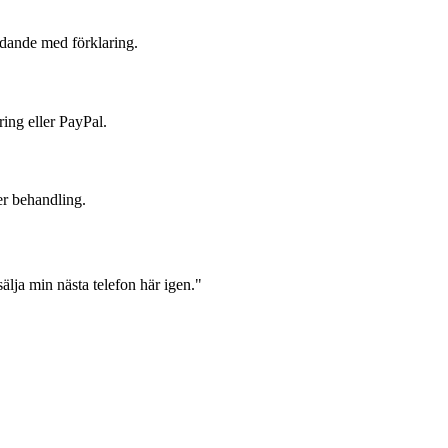
judande med förklaring.
ring eller PayPal.
er behandling.
lja min nästa telefon här igen."