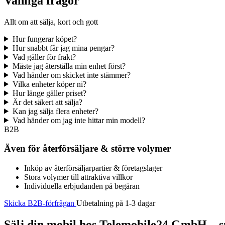
Vanliga frågor
Allt om att sälja, kort och gott
Hur fungerar köpet?
Hur snabbt får jag mina pengar?
Vad gäller för frakt?
Måste jag återställa min enhet först?
Vad händer om skicket inte stämmer?
Vilka enheter köper ni?
Hur länge gäller priset?
Är det säkert att sälja?
Kan jag sälja flera enheter?
Vad händer om jag inte hittar min modell?
B2B
Även för återförsäljare & större volymer
Inköp av återförsäljarpartier & företagslager
Stora volymer till attraktiva villkor
Individuella erbjudanden på begäran
Skicka B2B-förfrågan
Utbetalning på 1-3 dagar
Sälj din mobil hos Telemobile24 GmbH – sn