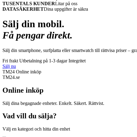
TUSENTALS KUNDER
Litar på oss
DATASÄKERHET
Dina uppgifter är säkra
Sälj din mobil.
Få pengar direkt.
Sälj din smartphone, surfplatta eller smartwatch till rättvisa priser – gr
Fri frakt
Utbetalning på 1-3 dagar
Integritet
Sälj nu
TM24 Online inköp
TM
24
.se
Online inköp
Sälj dina begagnade enheter. Enkelt. Säkert. Rättvist.
Vad vill du sälja?
Välj en kategori och hitta din enhet