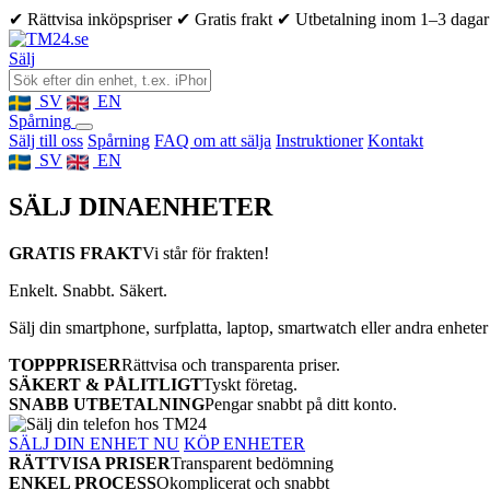
✔ Rättvisa inköpspriser
✔ Gratis frakt
✔ Utbetalning inom 1–3 dagar
Sälj
SV
EN
Spårning
Sälj till oss
Spårning
FAQ om att sälja
Instruktioner
Kontakt
SV
EN
SÄLJ DINA
ENHETER
GRATIS FRAKT
Vi står för frakten!
Enkelt. Snabbt. Säkert.
Sälj din smartphone, surfplatta, laptop, smartwatch eller andra enheter
TOPPPRISER
Rättvisa och transparenta priser.
SÄKERT & PÅLITLIGT
Tyskt företag.
SNABB UTBETALNING
Pengar snabbt på ditt konto.
SÄLJ DIN ENHET NU
KÖP ENHETER
RÄTTVISA PRISER
Transparent bedömning
ENKEL PROCESS
Okomplicerat och snabbt