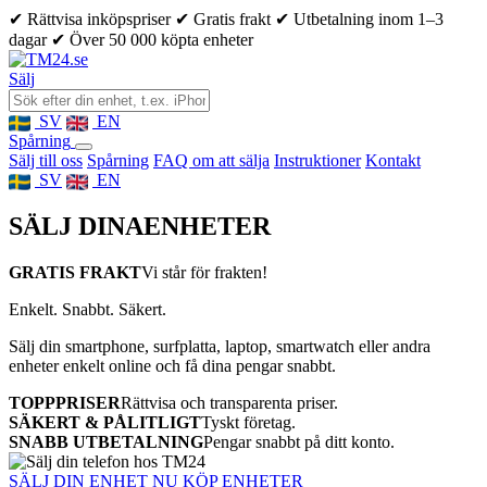
✔ Rättvisa inköpspriser
✔ Gratis frakt
✔ Utbetalning inom 1–3
dagar
✔ Över 50 000 köpta enheter
Sälj
SV
EN
Spårning
Sälj till oss
Spårning
FAQ om att sälja
Instruktioner
Kontakt
SV
EN
SÄLJ DINA
ENHETER
GRATIS FRAKT
Vi står för frakten!
Enkelt. Snabbt. Säkert.
Sälj din smartphone, surfplatta, laptop, smartwatch eller andra
enheter enkelt online och få dina pengar snabbt.
TOPPPRISER
Rättvisa och transparenta priser.
SÄKERT & PÅLITLIGT
Tyskt företag.
SNABB UTBETALNING
Pengar snabbt på ditt konto.
SÄLJ DIN ENHET NU
KÖP ENHETER