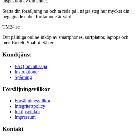
inspektion av din enhet.
Starta din försäljning nu och ta reda på i några steg hur mycket din
begagnade enhet fortfarande är värd.
TM
24
.se
Ditt pålitliga online-inköp av smartphones, surfplattor, laptops och
mer. Enkelt. Snabbt. Säkert.
Kundtjänst
FAQ om att sälja
Instruktioner
Spårning
Försäljningsvillkor
Försäljningsvillkor
Integritetspolicy
Inköpsvillkor
Impressum
Kontakt