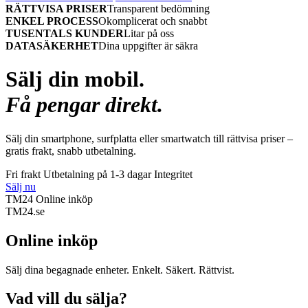
RÄTTVISA PRISER
Transparent bedömning
ENKEL PROCESS
Okomplicerat och snabbt
TUSENTALS KUNDER
Litar på oss
DATASÄKERHET
Dina uppgifter är säkra
Sälj din mobil.
Få pengar direkt.
Sälj din smartphone, surfplatta eller smartwatch till rättvisa priser –
gratis frakt, snabb utbetalning.
Fri frakt
Utbetalning på 1-3 dagar
Integritet
Sälj nu
TM24 Online inköp
TM
24
.se
Online inköp
Sälj dina begagnade enheter. Enkelt. Säkert. Rättvist.
Vad vill du sälja?